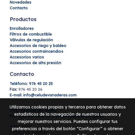
Novedades
Contacto
Productos
Enrolladores
Filtros de combustible
Válvulas de regulación
Accesorios de riego y baldeo
Accesorios contraincendios
Accesorios varios
Accesorios de alta presión
Contacto
Teléfono:
976 45 20 25
Fax:
976 45 20 26
E-mail: info@celudevanaderas.com
Utilizamos cookies propias y terceros para obtener datos
Ctra. Valencia km. 10,500
estadísticos de la navegación de nuestros usuarios y
Pol. Milenium nave 18 A 50420 Cadrete-Zaragoza
mejorar nuestros servicios. Puedes configurar tus
Aviso legal
preferencias a través del botón “Configurar” o obtener
Política de cookies