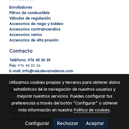
Enrolladores
Filtros de combustible
Válvulas de regulación
Accesorios de riego y baldeo
Accesorios contraincendios
Accesorios varios
Accesorios de alta presión
Contacto
Teléfono:
976 45 20 25
Fax:
976 45 20 26
E-mail: info@celudevanaderas.com
Utilizamos cookies propias y terceros para obtener datos
Ctra. Valencia km. 10,500
estadísticos de la navegación de nuestros usuarios y
Pol. Milenium nave 18 A 50420 Cadrete-Zaragoza
mejorar nuestros servicios. Puedes configurar tus
Aviso legal
preferencias a través del botón “Configurar” o obtener
Política de cookies
más información en nuestra
Política de cookies
.
Gestión de cookies
Política de privacidad
Configurar
Rechazar
Aceptar